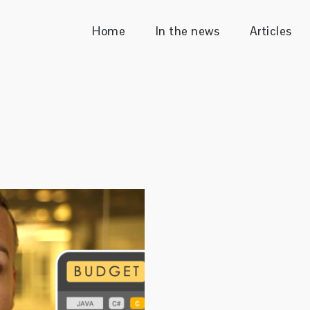
Home
In the news
Articles
Sender
ecutive & Enterprise Consultant