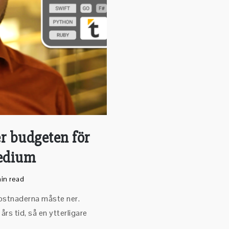
er budgeten för
Medium
in read
kostnaderna måste ner.
rs tid, så en ytterligare