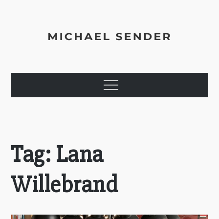
Skip
to
content
Michael Sender
Agile Coach, Trainer, Executive & Enterprise Consultant
Menu
Tag:
Lana
Willebrand