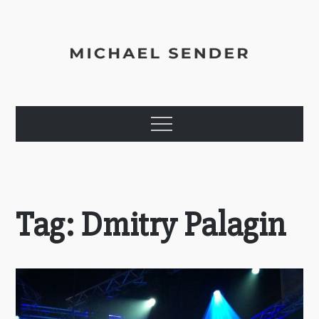
Skip
to
content
Michael Sender
Agile Coach, Trainer, Executive & Enterprise Consultant
Menu
Tag:
Dmitry Palagin