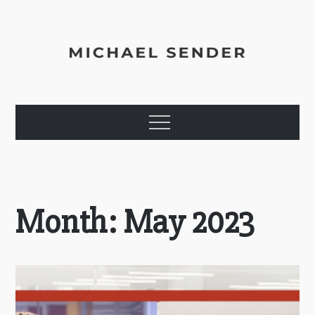
Skip
to
content
Michael Sender
Agile Coach, Trainer, Executive & Enterprise Consultant
Menu
Month:
May 2023